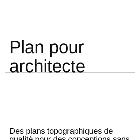
P
l
a
n
p
o
u
r
a
r
c
h
i
t
e
c
t
e
Des plans topographiques de
qualité pour des conceptions sans