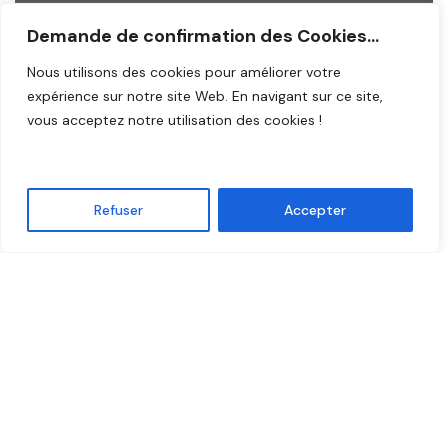
Demande de confirmation des Cookies...
SERVICES
Nous utilisons des cookies pour améliorer votre
expérience sur notre site Web. En navigant sur ce site,
Bornage
vous acceptez notre utilisation des cookies !
Division de parcelles
Division de bâtiments
Mesurage
Refuser
Accepter
Plan pour architectes
Intervention de chantiers
LIENS UTILES
Contact
C.G.V