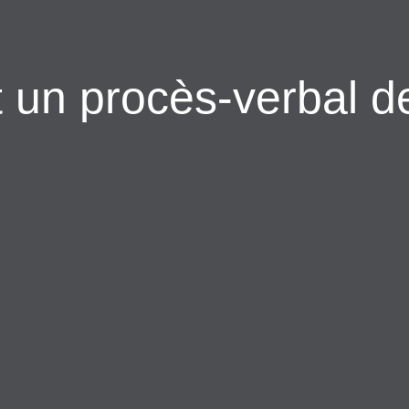
t un procès-verbal de
02
 lots créés,
Définit les limites