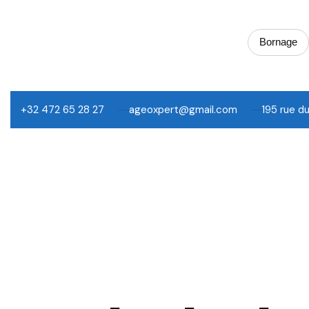
Bornage
+32 472 65 28 27
ageoxpert@gmail.com
195 rue d