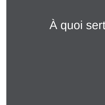
À quoi ser
01
Décrit précisément les nouveaux