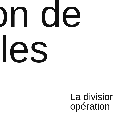
on de
les
La divisio
opération 