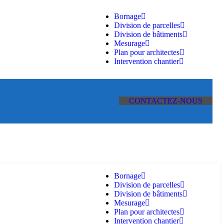
Bornage
Division de parcelles
Division de bâtiments
Mesurage
Plan pour architectes
Intervention chantier
C
O
N
T
A
C
T
E
Z
-
N
O
U
S
Bornage
Division de parcelles
Division de bâtiments
Mesurage
Plan pour architectes
Intervention chantier